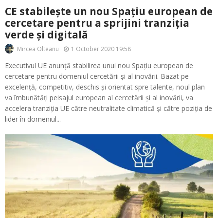
CE stabilește un nou Spațiu european de
cercetare pentru a sprijini tranziția
verde și digitală
1 October 2020 19:58
Mircea Olteanu
Executivul UE anunță stabilirea unui nou Spațiu european de
cercetare pentru domeniul cercetării și al inovării. Bazat pe
excelență, competitiv, deschis și orientat spre talente, noul plan
va îmbunătăți peisajul european al cercetării și al inovării, va
accelera tranziția UE către neutralitate climatică și către poziția de
lider în domeniul...