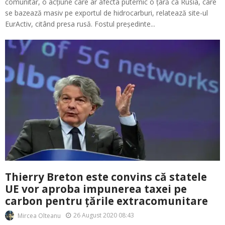
comunitar, o acțiune care ar afecta puternic o țară ca Rusia, care
se bazează masiv pe exportul de hidrocarburi, relatează site-ul
EurActiv, citând presa rusă. Fostul președinte...
Thierry Breton este convins că statele
UE vor aproba impunerea taxei pe
carbon pentru țările extracomunitare
26 August 2020 08:43
Mircea Olteanu