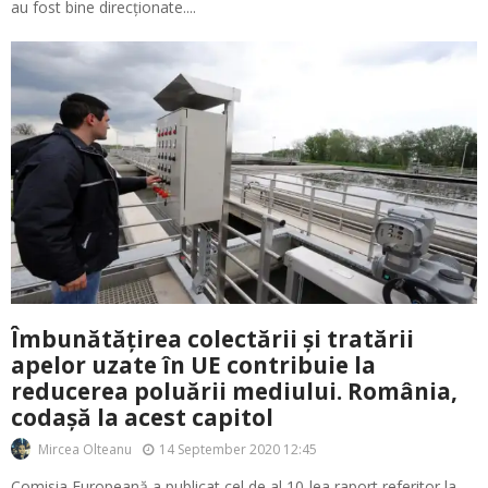
au fost bine direcționate....
Îmbunătățirea colectării și tratării
apelor uzate în UE contribuie la
reducerea poluării mediului. România,
codașă la acest capitol
14 September 2020 12:45
Mircea Olteanu
Comisia Europeană a publicat cel de al 10-lea raport referitor la