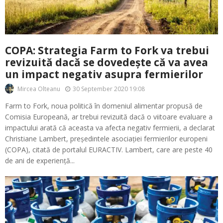
COPA: Strategia Farm to Fork va trebui
revizuită dacă se dovedește că va avea
un impact negativ asupra fermierilor
30 September 2020 19:08
Mircea Olteanu
Farm to Fork, noua politică în domeniul alimentar propusă de
Comisia Europeană, ar trebui revizuită dacă o viitoare evaluare a
impactului arată că aceasta va afecta negativ fermierii, a declarat
Christiane Lambert, președintele asociației fermierilor europeni
(COPA), citată de portalul EURACTIV. Lambert, care are peste 40
de ani de experiență...