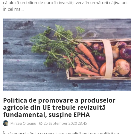
că alocă un trilion de euro în investiții verzi în următorii câțiva ani.
În cel mai...
Politica de promovare a produselor
agricole din UE trebuie revizuită
fundamental, susține EPHA
25 September 2020 23:45
Mircea Olteanu
În răspunsul său la o consultarea publică pe tema politicii de