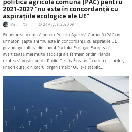
politica agricolă comună (PAC) pentru
2021-2027 “nu este în concordanță cu
aspirațiile ecologice ale UE”
24 August 2020 09:44
Mircea Olteanu
Finanțarea acordată pentru Politica Agricolă Comună (PAC) în
următorii șapte ani "nu este în concordanță cu aspirațiile UE
privind agricultura din cadrul Pactului Ecologic European",
avertizează mai multe asociații ale fermierilor din Irlanda,
relatează postul public Raidió Teilifís Éireann. În urma discuțiilor,
uneori dure, din cadrul organismelor UE, s-a stabilit...