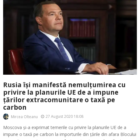
Rusia își manifestă nemulțumirea cu
privire la planurile UE de a impune
țărilor extracomunitare o taxă pe
carbon
27 August 2020 18:08
Mircea Olteanu
Moscova și-a exprimat temerile cu privire la planurile UE de a
impune o taxă pe carbon la importurile din țările din afara Blocului