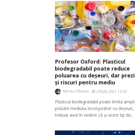
Profesor Oxford: Plasticul
biodegradabil poate reduce
poluarea cu deșeuri, dar prez
și riscuri pentru mediu
Mircea Olteanu
29 July 2021 12:00
Plasticul biodegradabil poate limita amp
poluării mediului înconjurător cu deșeuri,
trebuie avut în vedere că și acest tip de...