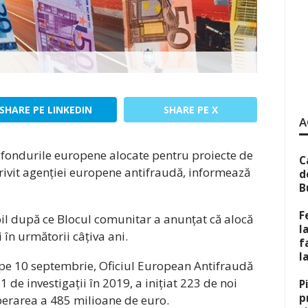
SHARE PE LINKEDIN
SHARE PE X
A
nt fondurile europene alocate pentru proiecte de
C
rivit agenției europene antifraudă, informează
d
B
F
il după ce Blocul comunitar a anunțat că alocă
l
i în următorii câțiva ani.
f
l
t pe 10 septembrie, Oficiul European Antifraudă
1 de investigații în 2019, a inițiat 223 de noi
P
p
perarea a 485 milioane de euro.