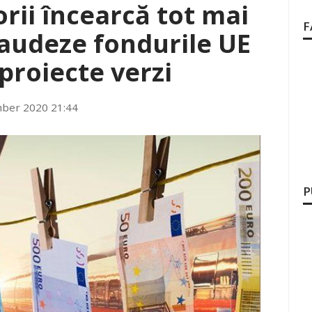
orii încearcă tot mai
F
raudeze fondurile UE
proiecte verzi
ber 2020 21:44
P