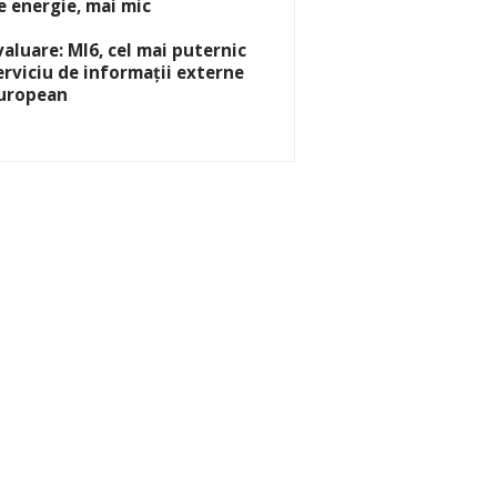
e energie, mai mic
valuare: MI6, cel mai puternic
erviciu de informații externe
uropean