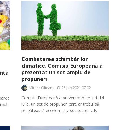
Combaterea schimbărilor
climatice. Comisia Europeană a
prezentat un set amplu de
intă
propuneri
Mircea Olteanu
25 July 2021 07:02
Comisia Europeană a prezentat miercuri, 14
loarea
iulie, un set de propuneri care ar trebui să
 însă
pregătească economia și societatea UE...