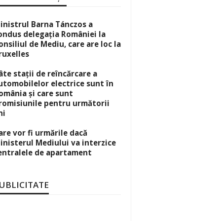
inistrul Barna Tánczos a
ondus delegația României la
onsiliul de Mediu, care are loc la
ruxelles
âte stații de reîncărcare a
utomobilelor electrice sunt în
omânia și care sunt
romisiunile pentru următorii
ni
are vor fi urmările dacă
inisterul Mediului va interzice
entralele de apartament
UBLICITATE