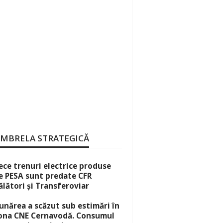
MBRELA STRATEGICĂ
ece trenuri electrice produse
e PESA sunt predate CFR
ălători și Transferoviar
unărea a scăzut sub estimări în
ona CNE Cernavodă. Consumul