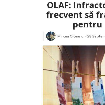
OLAF: Infract
frecvent să f
pentru 
Mircea Olteanu
28 Septem