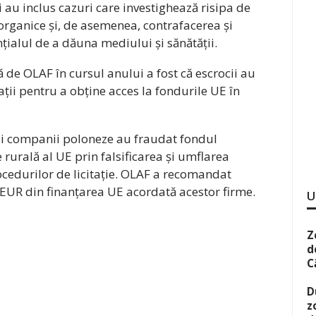
au inclus cazuri care investighează risipa de
rganice și, de asemenea, contrafacerea și
ialul de a dăuna mediului și sănătății.
ă de OLAF în cursul anului a fost că escrocii au
itații pentru a obține acces la fondurile UE în
rei companii poloneze au fraudat fondul
 rurală al UE prin falsificarea și umflarea
ocedurilor de licitație. OLAF a recomandat
EUR din finanțarea UE acordată acestor firme.
U
Z
d
C
D
z