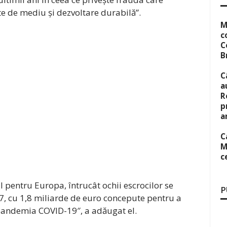
e de mediu și dezvoltare durabilă”.
M
c
C
B
C
a
R
p
a
C
M
c
 pentru Europa, întrucât ochii escrocilor se
P
, cu 1,8 miliarde de euro concepute pentru a
pandemia COVID-19″, a adăugat el.