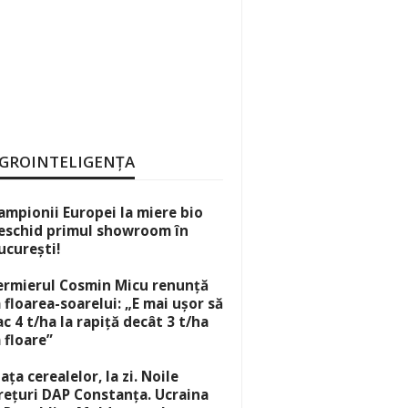
GROINTELIGENȚA
ampionii Europei la miere bio
eschid primul showroom în
ucurești!
ermierul Cosmin Micu renunță
a floarea-soarelui: „E mai ușor să
ac 4 t/ha la rapiță decât 3 t/ha
a floare”
iața cerealelor, la zi. Noile
rețuri DAP Constanța. Ucraina