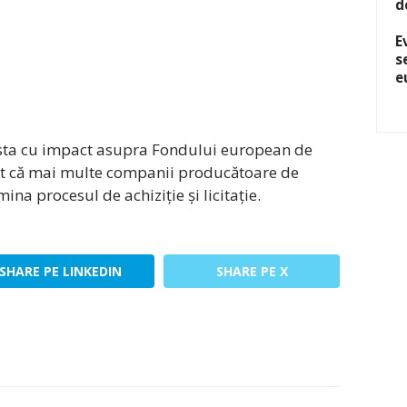
d
E
s
e
easta cu impact asupra Fondului european de
tat că mai multe companii producătoare de
na procesul de achiziție și licitație.
SHARE PE LINKEDIN
SHARE PE X