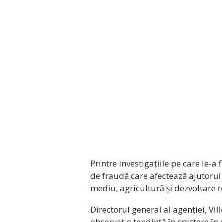
Printre investigațiile pe care le-
de fraudă care afectează ajutoru
mediu, agricultură și dezvoltare r
Directorul general al agenției, Vil
observat o tendință în creștere în 