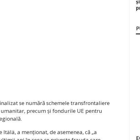
ș
p
P
a finalizat se numără schemele transfrontaliere
l umanitar, precum și fondurile UE pentru
egională.
le Itälä, a menționat, de asemenea, că „a
E
ultimii ani în ceea ce privește frauda care