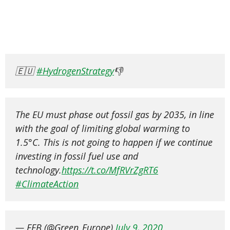
🇪🇺
#HydrogenStrategy
👎
The EU must phase out fossil gas by 2035, in line
with the goal of limiting global warming to
1.5°C. This is not going to happen if we continue
investing in fossil fuel use and
technology.
https://t.co/MfRVrZgRT6
#ClimateAction
— EEB (@Green_Europe)
July 9, 2020