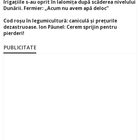
Irigațiile s-au oprit în Ialomița după scăderea nivelului
Dunării. Fermier: „Acum nu avem apă deloc”
Cod roșu în legumicultură: caniculă și prețurile
dezastruoase. Ion Păunel: Cerem sprijin pentru
pierderi!
PUBLICITATE