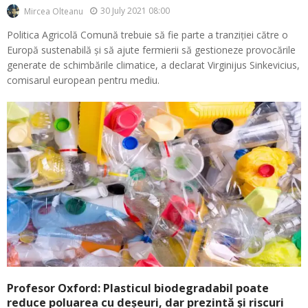
30 July 2021 08:00
Mircea Olteanu
Politica Agricolă Comună trebuie să fie parte a tranziției către o
Europă sustenabilă și să ajute fermierii să gestioneze provocările
generate de schimbările climatice, a declarat Virginijus Sinkevicius,
comisarul european pentru mediu.
Profesor Oxford: Plasticul biodegradabil poate
reduce poluarea cu deșeuri, dar prezintă și riscuri