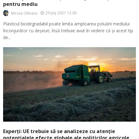
pentru mediu
29 July 2021 12:00
Mircea Olteanu
Plasticul biodegradabil poate limita amploarea poluării mediului
înconjurător cu deșeuri, însă trebuie avut în vedere că și acest tip
de...
Experți: UE trebuie să se analizeze cu atenție
potențialele efecte globale ale politicilor agricole