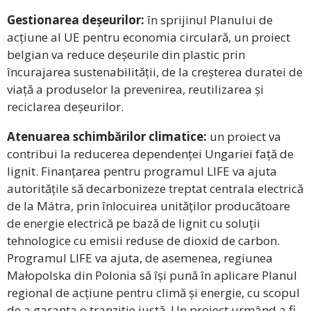
Gestionarea deșeurilor:
în sprijinul Planului de
acțiune al UE pentru economia circulară, un proiect
belgian va reduce deșeurile din plastic prin
încurajarea sustenabilității, de la creșterea duratei de
viață a produselor la prevenirea, reutilizarea și
reciclarea deșeurilor.
Atenuarea schimbărilor climatice:
un proiect va
contribui la reducerea dependenței Ungariei față de
lignit. Finanțarea pentru programul LIFE va ajuta
autoritățile să decarbonizeze treptat centrala electrică
de la Mátra, prin înlocuirea unităților producătoare
de energie electrică pe bază de lignit cu soluții
tehnologice cu emisii reduse de dioxid de carbon.
Programul LIFE va ajuta, de asemenea, regiunea
Małopolska din Polonia să își pună în aplicare Planul
regional de acțiune pentru climă și energie, cu scopul
de a garanta o tranziție justă. Un proiect urmând a fi