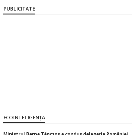
PUBLICITATE
ECOINTELIGENȚA
Ministrul Barna Tánczos a condus delegația României