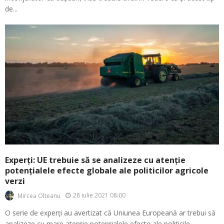
de...
Experți: UE trebuie să se analizeze cu atenție
potențialele efecte globale ale politicilor agricole
verzi
28 iulie 2021 08:00
Mircea Olteanu
O serie de experți au avertizat că Uniunea Europeană ar trebui să
analizeze cu mare atenție potențialele efecte ale politicile...