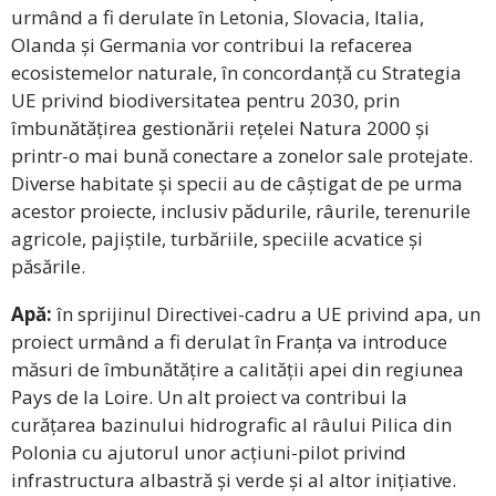
urmând a fi derulate în Letonia, Slovacia, Italia,
Olanda și Germania vor contribui la refacerea
ecosistemelor naturale, în concordanță cu Strategia
UE privind biodiversitatea pentru 2030, prin
îmbunătățirea gestionării rețelei Natura 2000 și
printr-o mai bună conectare a zonelor sale protejate.
Diverse habitate și specii au de câștigat de pe urma
acestor proiecte, inclusiv pădurile, râurile, terenurile
agricole, pajiștile, turbăriile, speciile acvatice și
păsările.
Apă:
în sprijinul Directivei-cadru a UE privind apa, un
proiect urmând a fi derulat în Franța va introduce
măsuri de îmbunătățire a calității apei din regiunea
Pays de la Loire. Un alt proiect va contribui la
curățarea bazinului hidrografic al râului Pilica din
Polonia cu ajutorul unor acțiuni-pilot privind
infrastructura albastră și verde și al altor inițiative.