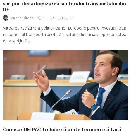
sprijine decarbonizarea sectorului transportului din
UE
31 iulie 2021 08:00
Mircea Olteanu
Viitoarea revizuire a politicii Băncii Europene pentru Investiții (BEI)
în domeniul transportului oferă instituției financiare oportunitatea
de a sprijini în...
Comisar UE: PAC trebuie să ajute fermierii să facă