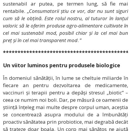
sustenabil ar putea, pe termen lung, să fie mai
rentabile. „
Consumatorii știu ce vor, dar nu sunt siguri
cum să le obțină. Este rolul nostru, al tuturor în lanțul
valoric să le oferim produse agro-alimentare cultivate în
cel mai sustenabil mod, posibil chiar și la cel mai bun
preț și în cel mai transparent mod
. ”
*******************************************
Un viitor luminos pentru produsele biologice
În domeniul sănătății, în lume se cheltuie miliarde în
fiecare an pentru dezvoltarea de medicamente,
vaccinuri și terapii pentru a depăși stresul „biotic” –
ceea ce numim noi boli. Dar, pe măsură ce oamenii de
știință înțeleg mai multe despre corpul uman, aceștia
se concentrează asupra modului de a îmbunătăți
proactiv sănătatea prin probiotice, mai degrabă decât
să trateze doar boala. Un corp mai sănătos ne ajută