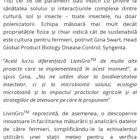
Toți cei 38 de parametri dau indicii cu privire la
sănătatea solului și interacțiunile complexe dintre
cultură, sol și insecte – toate insectele, nu doar
polenizatorii. Echipa măsoară mai mult decât
proprietățile fizice și chiar indică cât de sustenabilă
este cultura pentru fermieri, potrivit Gina Swart, Head
Global Product Biology Disease Control, Syngenta.
TM
“
Acest lucru diferențiază LivinGro
de multe alte
proiecte care se implementează în acest moment”,
a
spus Gina
. „Nu ne uităm doar la biodiversitatea
insectelor, ci și la microbiomii solului, ecologia
microbiană și la impactul practicilor agricole și al
strategiilor de atenuare pe care le propunem
”.
TM
LivinGro
reprezintă, de asemenea, o descoperire
inovatoare în facilitarea măsurării și analizării datelor
de către fermieri, simplificându-le la echivalentul
utilizării unei stații meteo pentru a verifica