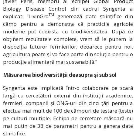
Javier Peris, membru al echipei
Global Product
Biology Disease Control
din cadrul Syngenta a
TM
explicat: “LivinGro
generează date științifice din
câmp pentru a demonstra că practicile agricole
moderne pot coexista cu biodiversitatea. După ce
obținem rezultatele complete, vrem să le punem la
dispoziția tuturor fermierilor, deoarece pentru noi,
agricultura poate și va face parte din soluția pentru o
producție alimentară mai sustenabilă.”
Măsurarea biodiversității deasupra și sub sol
Syngenta este implicată într-o colaborare pe scară
largă cu cercetători externi din instituții academice,
fermieri, companii și ONG-uri din cinci țări pentru a
efectua mai mult de 100 de câmpuri de testare (teste)
pe culturi multiple. Echipa de cercetare măsoară nu
mai puțin de 38 de parametri pentru a genera date
științifice.