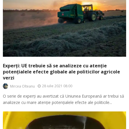
Experți: UE trebuie să se analizeze cu atenție
potențialele efecte globale ale politicilor agricole
verzi
28 iulie 2021 08:00
Mircea Olteanu
O serie de experți au avertizat că Uniunea Europeană ar trebui să
analizeze cu mare atenție potențialele efecte ale politicile...