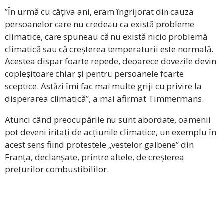
”În urmă cu câțiva ani, eram îngrijorat din cauza
persoanelor care nu credeau ca există probleme
climatice, care spuneau că nu există nicio problemă
climatică sau că creșterea temperaturii este normală.
Acestea dispar foarte repede, deoarece dovezile devin
copleșitoare chiar și pentru persoanele foarte
sceptice. Astăzi îmi fac mai multe griji cu privire la
disperarea climatică”, a mai afirmat Timmermans.
Atunci când preocupările nu sunt abordate, oamenii
pot deveni iritați de acțiunile climatice, un exemplu în
acest sens fiind protestele „vestelor galbene” din
Franța, declanșate, printre altele, de creșterea
prețurilor combustibililor.