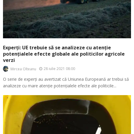
Experți: UE trebuie să se analizeze cu atenție
potențialele efecte globale ale politicilor agricole
verzi
28 iulie 2021 08:00
Mircea Olteanu
O serie de experți au avertizat că Uniunea Europeană ar trebui să
analizeze cu mare atenție potențialele efecte ale politicile...