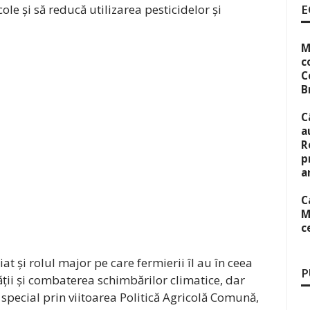
ole și să reducă utilizarea pesticidelor și
E
M
c
C
B
C
a
R
p
a
C
M
c
t și rolul major pe care fermierii îl au în ceea
P
ății și combaterea schimbărilor climatice, dar
 în special prin viitoarea Politică Agricolă Comună,