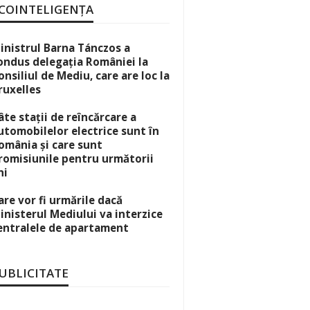
COINTELIGENȚA
inistrul Barna Tánczos a
ondus delegația României la
onsiliul de Mediu, care are loc la
ruxelles
âte stații de reîncărcare a
utomobilelor electrice sunt în
omânia și care sunt
romisiunile pentru următorii
ni
are vor fi urmările dacă
inisterul Mediului va interzice
entralele de apartament
UBLICITATE