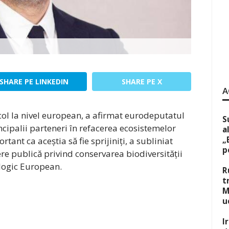
SHARE PE LINKEDIN
SHARE PE X
A
icol la nivel european, a afirmat eurodeputatul
S
cipalii parteneri în refacerea ecosistemelor
a
„
rtant ca aceștia să fie sprijiniți, a subliniat
p
e publică privind conservarea biodiversității
ologic European.
R
t
M
u
I