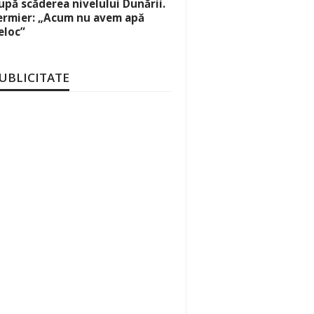
upă scăderea nivelului Dunării.
ermier: „Acum nu avem apă
eloc”
UBLICITATE