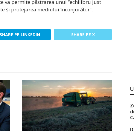
ce va permite păstrarea unui “echilibru just
ate și protejarea mediului înconjurător”.
SHARE PE LINKEDIN
SHARE PE X
U
Z
d
C
D