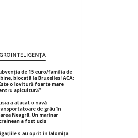
GROINTELIGENȚA
ubvenția de 15 euro/familia de
lbine, blocată la Bruxelles! ACA:
Este o lovitură foarte mare
entru apicultură”
usia a atacat o navă
ransportatoare de grâu în
area Neagră. Un marinar
crainean a fost ucis
rigațiile s-au oprit în Ialomița