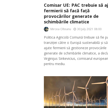
Comisar UE: PAC trebuie să a
fermierii să facă față
provocărilor generate de
schimbările climatice
Mircea Olteanu
30 July 2021 08:00
Politica Agricolă Comună trebuie să fie p
tranziției către o Europă sustenabilă și să
ajute fermierii să gestioneze provocările
generate de schimbările climatice, a decl
Virginijus Sinkevicius, comisarul europea
pentru mediu.