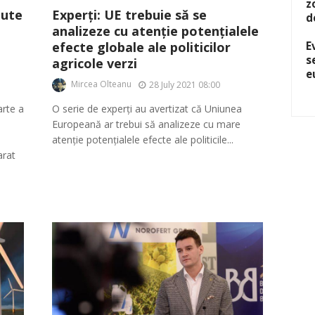
z
Experți: UE trebuie să se
jute
d
analizeze cu atenție potențialele
efecte globale ale politicilor
E
s
agricole verzi
e
Mircea Olteanu
28 July 2021 08:00
O serie de experți au avertizat că Uniunea
arte a
Europeană ar trebui să analizeze cu mare
atenție potențialele efecte ale politicile...
arat
n