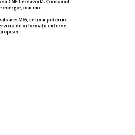
ona CNE Cernavodă. Consumul
e energie, mai mic
valuare: MI6, cel mai puternic
erviciu de informații externe
uropean