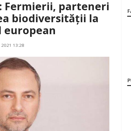
Fermierii, parteneri
F
a biodiversității la
l european
 2021 13:28
P