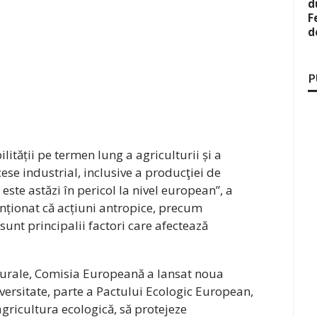
d
F
d
P
lității pe termen lung a agriculturii și a
ese industrial, inclusive a producţiei de
ste astăzi în pericol la nivel european”, a
nționat că acțiuni antropice, precum
sunt principalii factori care afectează
.
turale, Comisia Europeană a lansat noua
ersitate, parte a Pactului Ecologic European,
gricultura ecologică, să protejeze