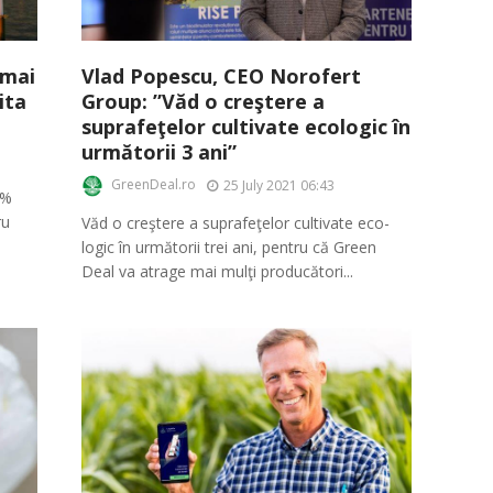
 mai
Vlad Popescu, CEO Norofert
ita
Group: ”Văd o creştere a
suprafeţelor cultivate ecologic în
următorii 3 ani”
GreenDeal.ro
25 July 2021 06:43
0%
ru
Văd o creştere a supra­feţelor cultivate eco­
logic în următorii trei ani, pentru că Green
Deal va atrage mai mulţi produ­cători...